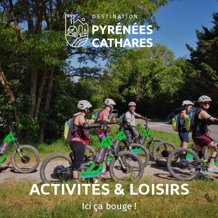
Aller
au
contenu
principal
ACTIVITÉS & LOISIRS
Ici ça bouge !