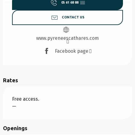
05 61 68 88
▒▒
CONTACT US
www.pyreneescathares.com
Facebook page
Rates
Free access.
—
Openings