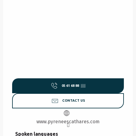
05 61 68 88
▒▒
CONTACT US
www.pyreneescathares.com
Spoken languages
Spoken languages