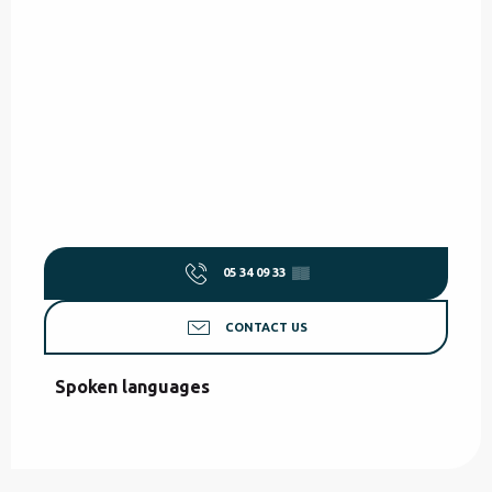
05 34 09 33
▒▒
CONTACT US
Spoken languages
Spoken languages