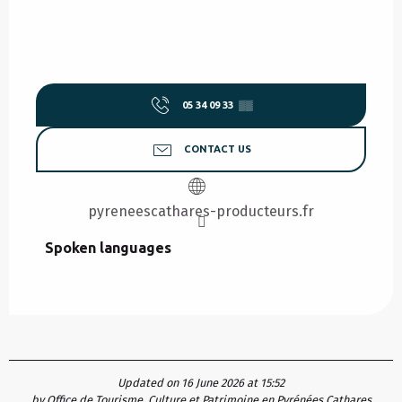
05 34 09 33
▒▒
CONTACT US
pyreneescathares-producteurs.fr
Spoken languages
Spoken languages
Updated on 16 June 2026 at 15:52
by Office de Tourisme, Culture et Patrimoine en Pyrénées Cathares