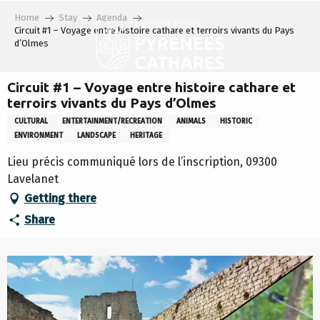
Aller
Home
Stay
Agenda
au
Circuit #1 – Voyage entre histoire cathare et terroirs vivants du Pays
contenu
d’Olmes
principal
Circuit #1 – Voyage entre histoire cathare et
terroirs vivants du Pays d’Olmes
CULTURAL
ENTERTAINMENT/RECREATION
ANIMALS
HISTORIC
ENVIRONMENT
LANDSCAPE
HERITAGE
Lieu précis communiqué lors de l’inscription, 09300
Lavelanet
Getting there
Share