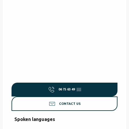
06 75 63 49
▒▒
CONTACT US
Spoken languages
Spoken languages