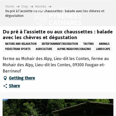
Aller
Home
Stay
Agenda
au
Du pré à l’assiette ou aux chaussettes : balade avec les chèvres et
contenu
dégustation
principal
Du pré à l’assiette ou aux chaussettes : balade
avec les chèvres et dégustation
NATURE AND RELAXATION
ENTERTAINMENT/RECREATION
TASTING
ANIMALS
PEDESTRIAN SPORTS
AGRICULTURE
ALPINE MEADOWS/GRAZING
LANDSCAPE
Ferme au Mohair des Alpy, Lieu-dit les Contes, Ferme au
Mohair des Alpy, Lieu-dit les Contes, 09300 Fougax-et-
Barrineuf
Getting there
Share