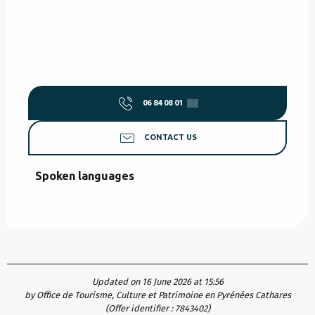
06 84 08 01
▒▒
CONTACT US
Spoken languages
Spoken languages
Updated on 16 June 2026 at 15:56
by Office de Tourisme, Culture et Patrimoine en Pyrénées Cathares
(Offer identifier :
7843402
)