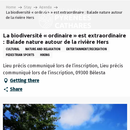
Aller
Home
Stay
Agenda
au
La biodiversité « ordinaire » est extraordinaire : Balade nature autour
contenu
de la rivière Hers
principal
La biodiversité « ordinaire » est extraordinaire
: Balade nature autour de la rivière Hers
CULTURAL
NATURE AND RELAXATION
ENTERTAINMENT/RECREATION
PEDESTRIAN SPORTS
HIKING
Lieu précis communiqué lors de l’inscription, Lieu précis
communiqué lors de l’inscription, 09300 Bélesta
Getting there
Share