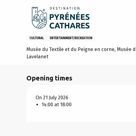
Aller
Home
Stay
Agenda
Lancement : venez tester le n
au
contenu
principal
Lancement : venez tester le 
CULTURAL
ENTERTAINMENT/RECREATION
Musée du Textile et du Peigne en corne, Musée d
Lavelanet
Opening times
On 21 July 2026
14:00 at 18:00