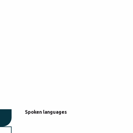
Spoken languages
Spoken languages