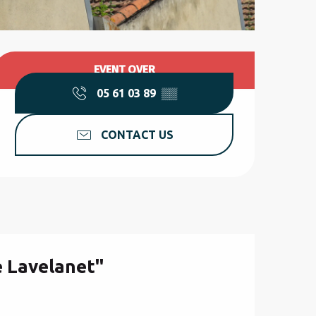
Opening hours & contact d
EVENT OVER
05 61 03 89
▒▒
CONTACT US
e Lavelanet"