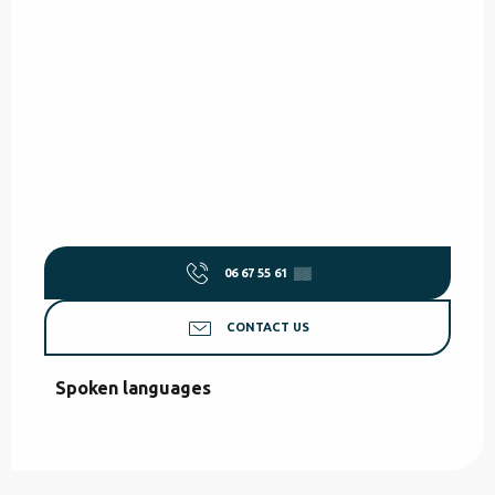
06 67 55 61
▒▒
CONTACT US
Spoken languages
Spoken languages