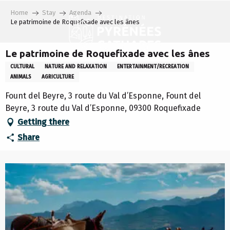
Aller
Home
Stay
Agenda
au
Le patrimoine de Roquefixade avec les ânes
contenu
principal
Le patrimoine de Roquefixade avec les ânes
CULTURAL
NATURE AND RELAXATION
ENTERTAINMENT/RECREATION
ANIMALS
AGRICULTURE
Fount del Beyre, 3 route du Val d’Esponne, Fount del
Beyre, 3 route du Val d’Esponne, 09300 Roquefixade
Getting there
Share