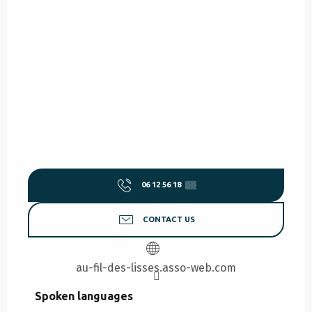
06 12 56 18
▒▒
CONTACT US
au-fil-des-lisses.asso-web.com
Spoken languages
Spoken languages