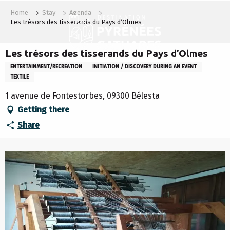
Aller
Home
Stay
Agenda
au
Les trésors des tisserands du Pays d’Olmes
contenu
principal
Les trésors des tisserands du Pays d’Olmes
ENTERTAINMENT/RECREATION
INITIATION / DISCOVERY DURING AN EVENT
TEXTILE
1 avenue de Fontestorbes, 09300 Bélesta
Getting there
Share