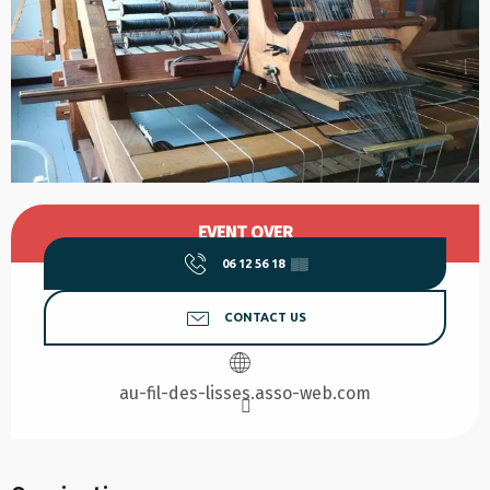
Opening hours & contact details
EVENT OVER
06 12 56 18
▒▒
CONTACT US
au-fil-des-lisses.asso-web.com