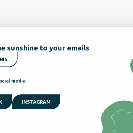
e sunshine to your emails
RIS
ocial media
K
INSTAGRAM