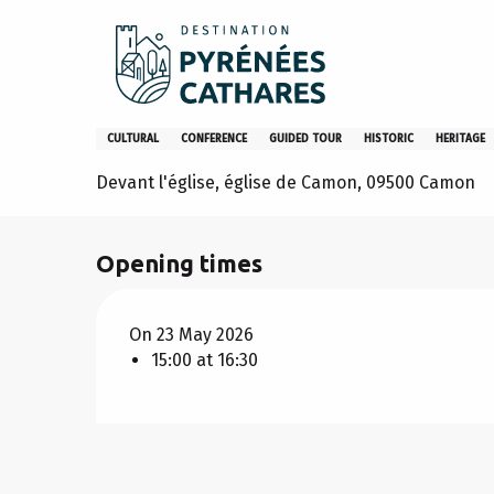
Aller
Home
Stay
Agenda
Les vitraux de l'église de Camo
au
contenu
principal
Les vitraux de l'église de Cam
CULTURAL
CONFERENCE
GUIDED TOUR
HISTORIC
HERITAGE
Devant l'église, église de Camon, 09500 Camon
Opening times
On 23 May 2026
15:00 at 16:30