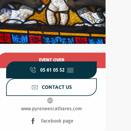
Opening hours & contact d
EVENT OVER
05 61 05 52
▒▒
CONTACT US
www.pyreneescathares.com
Facebook page