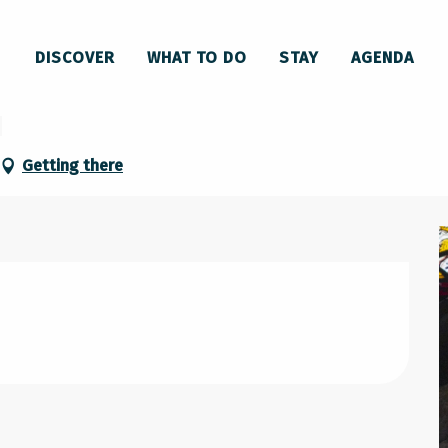
n : visite à deux voix
DISCOVER
WHAT TO DO
STAY
AGENDA
on : visite à deux voix
Getting there