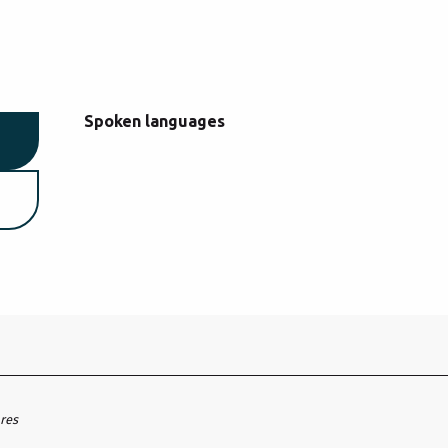
Spoken languages
Spoken languages
ares