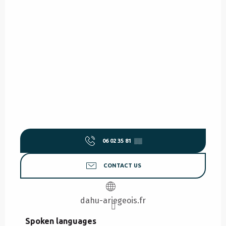
06 02 35 81
▒▒
CONTACT US
dahu-ariegeois.fr
Spoken languages
Spoken languages