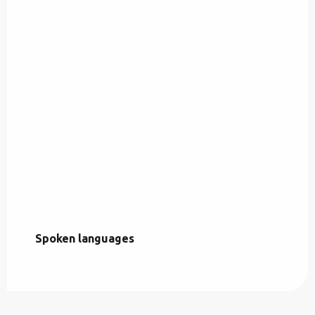
Spoken languages
Spoken languages