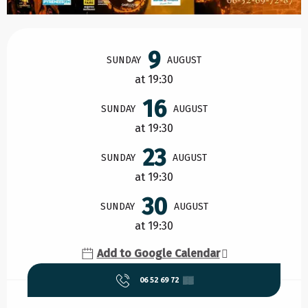
Opening hours & contact details
9
SUNDAY
AUGUST
at 19:30
16
SUNDAY
AUGUST
at 19:30
23
SUNDAY
AUGUST
at 19:30
30
SUNDAY
AUGUST
at 19:30
Add to Google Calendar
06 52 69 72
▒▒