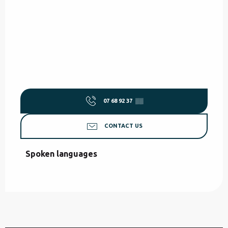
07 68 92 37
▒▒
CONTACT US
Spoken languages
Spoken languages